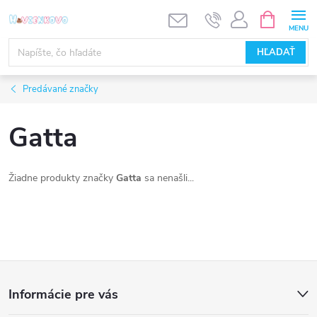
Prejsť
NÁKUPN
KOŠÍK
na
obsah
HĽADAŤ
Predávané značky
Gatta
Žiadne produkty značky
Gatta
sa nenašli...
Z
Informácie pre vás
á