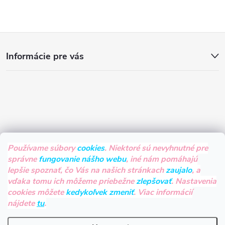
Z
Informácie pre vás
á
p
ä
t
Používame súbory
cookies
. Niektoré sú nevyhnutné pre
správne
fungovanie nášho webu
, iné nám pomáhajú
i
lepšie spoznať, čo Vás na našich stránkach
zaujalo
, a
vďaka tomu ich môžeme priebežne
zlepšovať
. Nastavenia
e
cookies môžete
kedykoľvek zmeniť
. Viac informácií
nájdete
tu
.