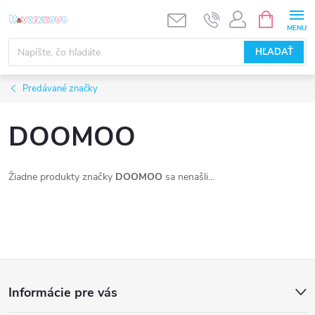
Prejsť
NÁKUPN
KOŠÍK
na
obsah
HĽADAŤ
Predávané značky
DOOMOO
Žiadne produkty značky
DOOMOO
sa nenašli...
Z
Informácie pre vás
á