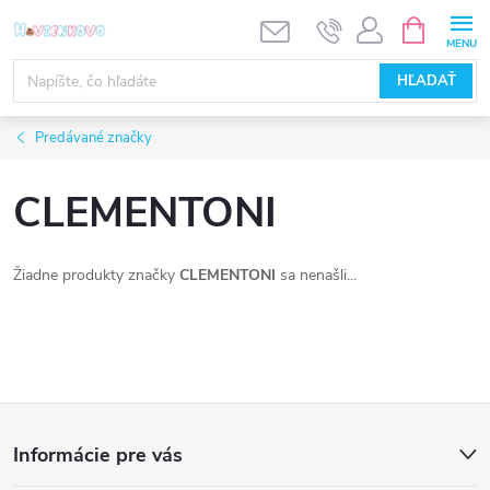
Prejsť
NÁKUPN
KOŠÍK
na
obsah
HĽADAŤ
Predávané značky
CLEMENTONI
Žiadne produkty značky
CLEMENTONI
sa nenašli...
Z
Informácie pre vás
á