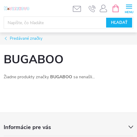
Prejsť
NÁKUPN
KOŠÍK
na
obsah
HĽADAŤ
Predávané značky
BUGABOO
Žiadne produkty značky
BUGABOO
sa nenašli...
Z
Informácie pre vás
á