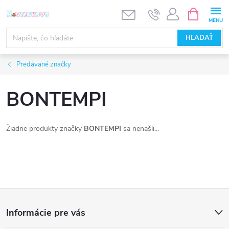
Prejsť
NÁKUPN
KOŠÍK
na
obsah
HĽADAŤ
Predávané značky
BONTEMPI
Žiadne produkty značky
BONTEMPI
sa nenašli...
Z
Informácie pre vás
á