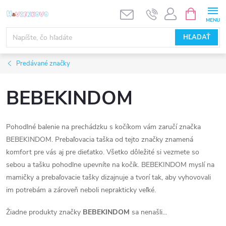
Prejsť
NÁKUPN
KOŠÍK
na
obsah
HĽADAŤ
Predávané značky
BEBEKINDOM
Pohodlné balenie na prechádzku s kočíkom vám zaručí značka
BEBEKINDOM. Prebaľovacia taška od tejto značky znamená
komfort pre vás aj pre dieťatko. Všetko dôležité si vezmete so
sebou a tašku pohodlne upevníte na kočík. BEBEKINDOM myslí na
mamičky a prebaľovacie tašky dizajnuje a tvorí tak, aby vyhovovali
im potrebám a zároveň neboli neprakticky veľké.
Žiadne produkty značky
BEBEKINDOM
sa nenašli...