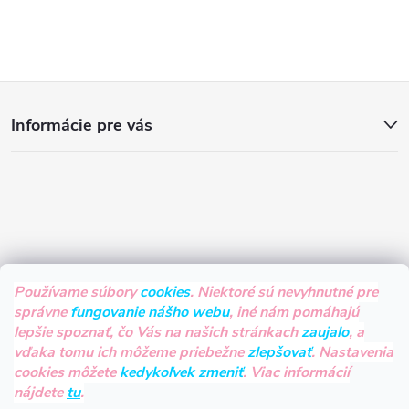
Z
Informácie pre vás
á
p
ä
t
Používame súbory
cookies
. Niektoré sú nevyhnutné pre
správne
fungovanie nášho webu
, iné nám pomáhajú
i
lepšie spoznať, čo Vás na našich stránkach
zaujalo
, a
vďaka tomu ich môžeme priebežne
zlepšovať
. Nastavenia
e
cookies môžete
kedykoľvek zmeniť
. Viac informácií
nájdete
tu
.