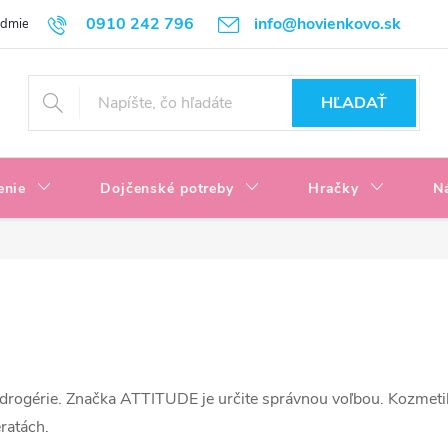
0910 242 796
info@hovienkovo.sk
odmienky
Podmienky ochrany osobných údajov
Reklamačné podmi
HĽADAŤ
enie
Dojčenské potreby
Hračky
N
a drogérie. Značka ATTITUDE je určite správnou voľbou. Kozmeti
ratách.