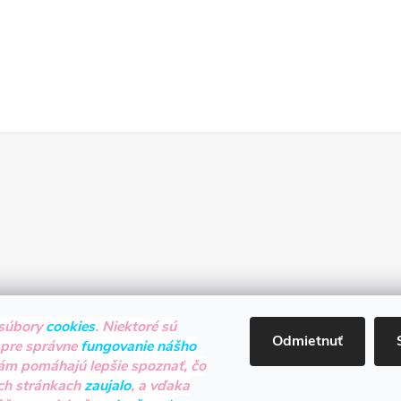
súbory
cookies
. Niektoré sú
Odmietnuť
 pre správne
fungovanie nášho
nám pomáhajú lepšie spoznať, čo
ch stránkach
zaujalo
, a vďaka