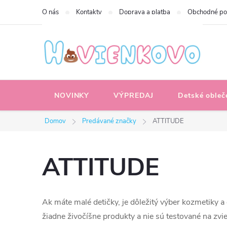
Prejsť
O nás
Kontakty
Doprava a platba
Obchodné p
na
obsah
NOVINKY
VÝPREDAJ
Detské obleč
Domov
Predávané značky
ATTITUDE
ATTITUDE
Ak máte malé detičky, je dôležitý výber kozmetiky 
žiadne živočíšne produkty a nie sú testované na zvie