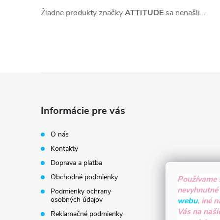
Žiadne produkty značky
ATTITUDE
sa nenašli...
Z
á
Informácie pre vás
p
O nás
Kontakty
ä
Doprava a platba
t
Obchodné podmienky
Používame 
nevyhnutné
Podmienky ochrany
i
osobných údajov
webu
, iné 
Vás na naši
Reklamačné podmienky