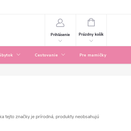
enky
Blog
NÁKUPNÝ
KOŠÍK
Prázdny košík
Prihlásenie
ábytok
Cestovanie
Pre mamičky
P
ka tejto značky je prírodná, produkty neobsahujú